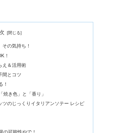
次
、その気持ち！
OK！
らえ＆活用術
手間とコツ
る！
「焼き色」と「香り」
ッツのじっくりイタリアンソテー レシピ
限の可能性やで！