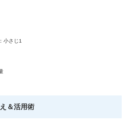
：小さじ1
量
え＆活用術