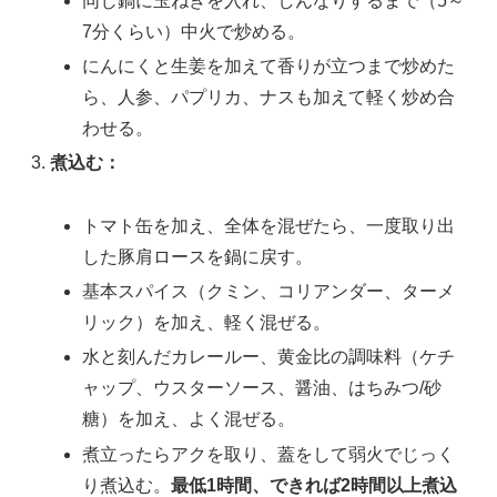
同じ鍋に玉ねぎを入れ、しんなりするまで（5～
7分くらい）中火で炒める。
にんにくと生姜を加えて香りが立つまで炒めた
ら、人参、パプリカ、ナスも加えて軽く炒め合
わせる。
煮込む：
トマト缶を加え、全体を混ぜたら、一度取り出
した豚肩ロースを鍋に戻す。
基本スパイス（クミン、コリアンダー、ターメ
リック）を加え、軽く混ぜる。
水と刻んだカレールー、黄金比の調味料（ケチ
ャップ、ウスターソース、醤油、はちみつ/砂
糖）を加え、よく混ぜる。
煮立ったらアクを取り、蓋をして弱火でじっく
り煮込む。
最低1時間、できれば2時間以上煮込